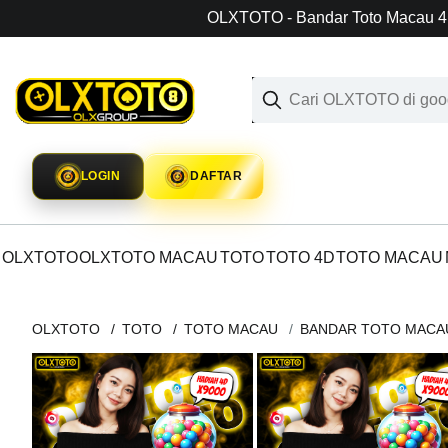
Skip
OLXTOTO - Bandar Toto Macau 4
navigation
Clear
Search
Clear
Search
Text
LOGIN
DAFTAR
OLXTOTO
OLXTOTO MACAU
TOTO
TOTO 4D
TOTO MACAU
Main
OLXTOTO
TOTO
TOTO MACAU
BANDAR TOTO MACA
content