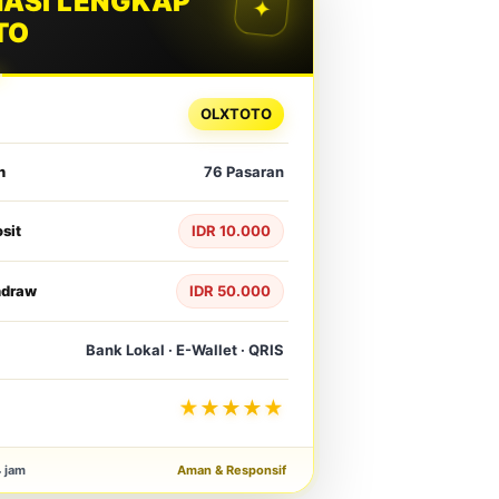
ASI LENGKAP
✦
TO
OLXTOTO
76 Pasaran
n
IDR 10.000
sit
IDR 50.000
hdraw
Bank Lokal · E-Wallet · QRIS
★
★
★
★
★
4 jam
Aman & Responsif