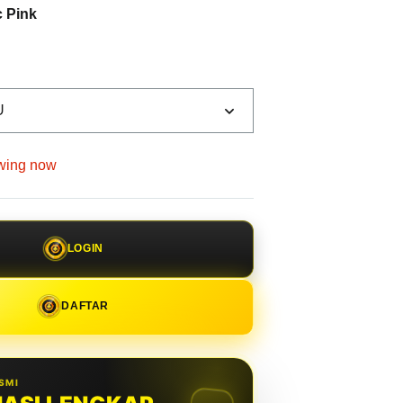
Ceramic Pink
U
wing now
LOGIN
DAFTAR
SMI