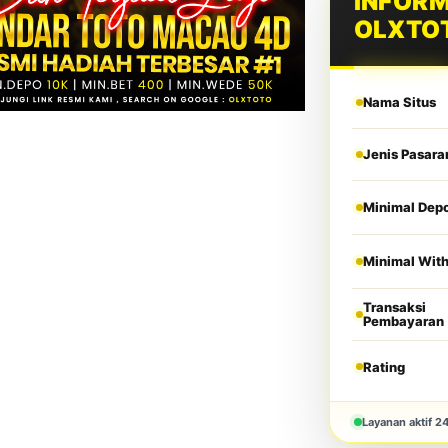
INFORM
OLXTO
Nama Situs
Jenis Pasara
Minimal Depo
Minimal Wit
Transaksi
Pembayaran
Rating
Layanan aktif 2