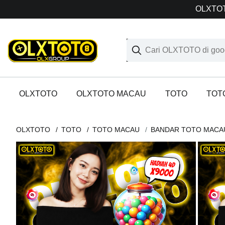
Skip
OLXTOTO
navigation
Clear
Search
Clear
Search
Text
OLXTOTO
OLXTOTO MACAU
TOTO
TOT
Main
OLXTOTO
TOTO
TOTO MACAU
BANDAR TOTO MACA
content