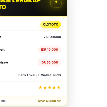
ASI LENGKAP
✦
TO
OLXTOTO
76 Pasaran
n
IDR 10.000
sit
IDR 50.000
hdraw
Bank Lokal · E-Wallet · QRIS
★
★
★
★
★
4 jam
Aman & Responsif