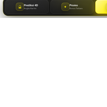
Prediksi 4D
Promo
🔮
✦
Angka Hari Ini
Bonus Terbaru