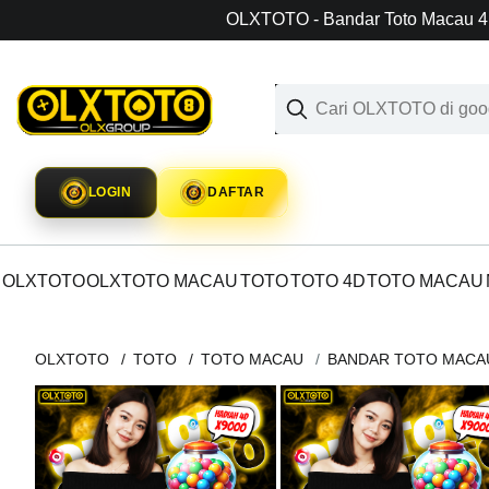
Skip
OLXTOTO - Bandar Toto Macau 4
navigation
Clear
Search
Clear
Search
Text
LOGIN
DAFTAR
OLXTOTO
OLXTOTO MACAU
TOTO
TOTO 4D
TOTO MACAU
Main
OLXTOTO
TOTO
TOTO MACAU
BANDAR TOTO MACA
content