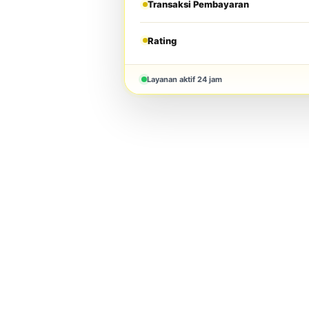
Transaksi Pembayaran
Rating
Layanan aktif 24 jam