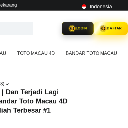
Sekarang
Indonesia
LOGIN
DAFTAR
AU
TOTO MACAU 4D
BANDAR TOTO MACAU
8)
 Dan Terjadi Lagi
andar Toto Macau 4D
iah Terbesar #1