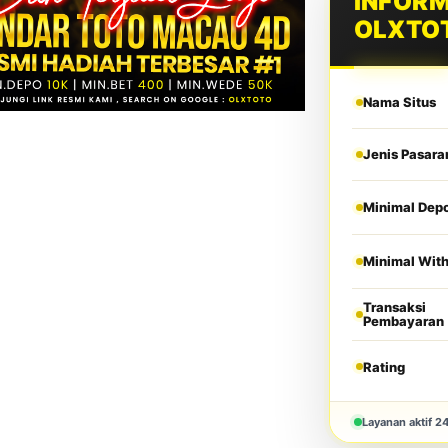
INFORM
OLXTO
Nama Situs
Jenis Pasara
Minimal Depo
Minimal Wit
Transaksi
Pembayaran
Rating
Layanan aktif 2