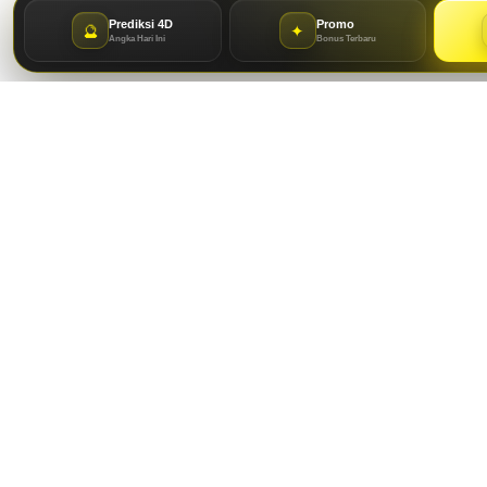
Prediksi 4D
Promo
🔮
✦
Angka Hari Ini
Bonus Terbaru