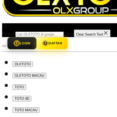
Search
Clear
Clear Search Text
LOGIN
DAFTAR
OLXTOTO
OLXTOTO MACAU
TOTO
TOTO 4D
TOTO MACAU